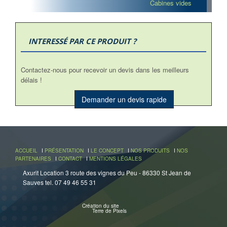
Cabines vides
INTERESSÉ PAR CE PRODUIT ?
Contactez-nous pour recevoir un devis dans les meilleurs
délais !
Demander un devis rapide
ACCUEIL
I
PRÉSENTATION
I
LE CONCEPT
I
NOS PRODUITS
I
NOS
PARTENAIRES
I
CONTACT
I
MENTIONS LÉGALES
Axurit Location 3 route des vignes du Peu - 86330 St Jean de
Sauves tel. 07 49 46 55 31
Création du site
Terre de Pixels